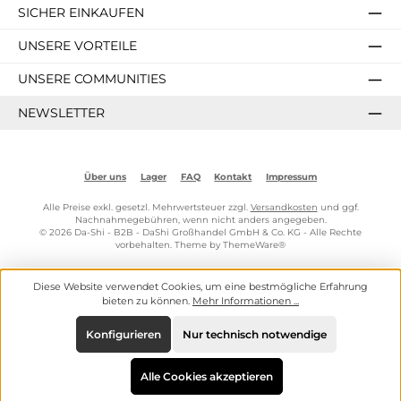
SICHER EINKAUFEN
UNSERE VORTEILE
UNSERE COMMUNITIES
NEWSLETTER
Über uns
Lager
FAQ
Kontakt
Impressum
Alle Preise exkl. gesetzl. Mehrwertsteuer zzgl.
Versandkosten
und ggf.
Nachnahmegebühren, wenn nicht anders angegeben.
© 2026 Da-Shi - B2B - DaShi Großhandel GmbH & Co. KG - Alle Rechte
vorbehalten. Theme by
ThemeWare®
Diese Website verwendet Cookies, um eine bestmögliche Erfahrung
bieten zu können.
Mehr Informationen ...
Konfigurieren
Nur technisch notwendige
Alle Cookies akzeptieren