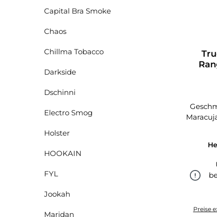
Capital Bra Smoke
Chaos
Chillma Tobacco
Tru
Rang
Darkside
Dschinni
Geschma
Electro Smog
Maracuj
Holster
He
HOOKAIN
FYL
be
Jookah
Preise e
Maridan