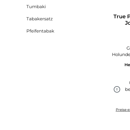
Tumbaki
True 
Tabakersatz
J
Pfeifentabak
G
Holunder
He
be
Preise e