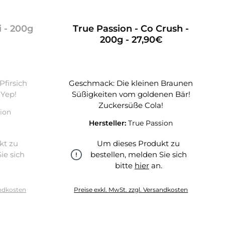
 - 200g
True Passion - Co Crush -
200g - 27,90€
Pfirsich
Geschmack: Die kleinen Braunen
 Yep!
Süßigkeiten vom goldenen Bär!
Zuckersüße Cola!
ion
Hersteller:
True Passion
kt zu
Um dieses Produkt zu
ie sich
bestellen, melden Sie sich
.
bitte
hier
an.
hier
andkosten
Preise exkl. MwSt. zzgl. Versandkosten