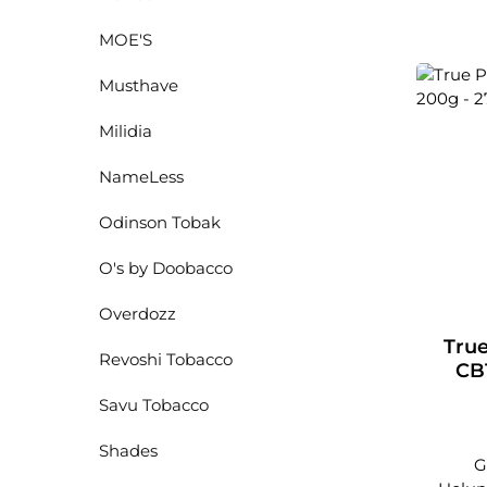
MOE'S
Musthave
Milidia
NameLess
Odinson Tobak
O's by Doobacco
Overdozz
True
Revoshi Tobacco
CB1
Savu Tobacco
Shades
G