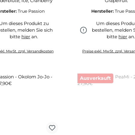
erblüte, Ice, Cranberry
Grapefruit
rsteller:
True Passion
Hersteller:
True Pass
Um dieses Produkt zu
Um dieses Produ
stellen, melden Sie sich
bestellen, melden S
bitte
hier
an.
bitte
hier
an
hier
hier
xkl. MwSt. zzgl. Versandkosten
Preise exkl. MwSt. zzgl. Vers
Ausverkauft