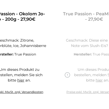
Passion - Okolom Jo-
True Passion - PeaMi
o - 200g - 27,90€
- 27,90€
eschmack: Zitrone,
Geschmack: Diese eine 
blüte, Ice, Johannisberre
Note vom Slush-Eis?
rsteller:
True Passion
Hersteller:
True Pass
Um dieses Produkt zu
Um dieses Produ
stellen, melden Sie sich
bestellen, melden S
bitte
hier
an.
bitte
hier
an
hier
xkl. MwSt. zzgl. Versandkosten
Preise exkl. MwSt. zzgl. Vers