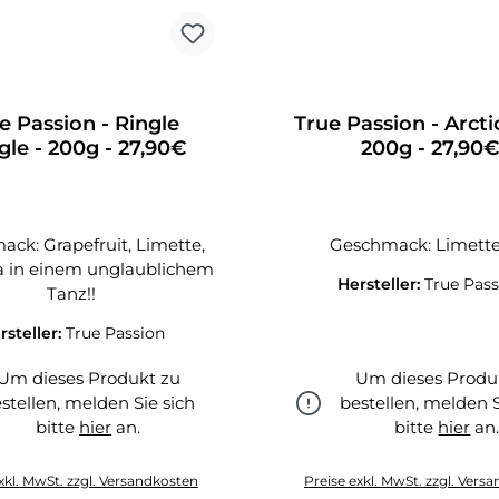
e Passion - Ringle
True Passion - Arctic
le - 200g - 27,90€
200g - 27,90
ck: Grapefruit, Limette,
Geschmack: Limette
a in einem unglaublichem
Hersteller:
True Pass
Tanz!!
rsteller:
True Passion
Um dieses Produkt zu
Um dieses Produ
stellen, melden Sie sich
bestellen, melden S
bitte
hier
an.
bitte
hier
an
hier
hier
xkl. MwSt. zzgl. Versandkosten
Preise exkl. MwSt. zzgl. Vers