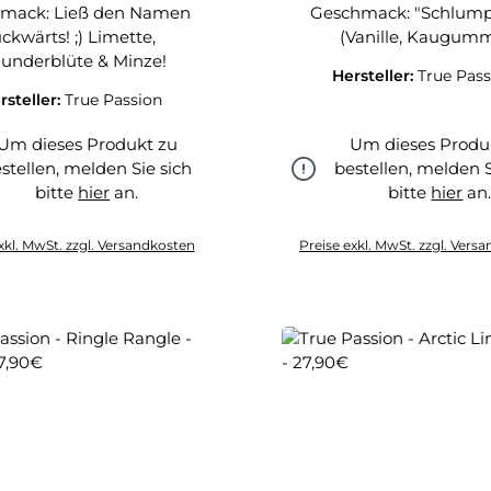
mack: Ließ den Namen
Geschmack: "Schlump
ückwärts! ;) Limette,
(Vanille, Kaugumm
lunderblüte & Minze!
Hersteller:
True Pass
rsteller:
True Passion
Um dieses Produkt zu
Um dieses Produ
stellen, melden Sie sich
bestellen, melden S
bitte
hier
an.
bitte
hier
an
hier
hier
xkl. MwSt. zzgl. Versandkosten
Preise exkl. MwSt. zzgl. Vers