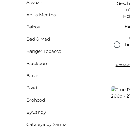
Alwazir
Gesch
r
Aqua Mentha
Ho
He
Babos
Bad & Mad
be
Banger Tobacco
Blackburn
Preise e
Blaze
Blyat
Brohood
ByCandy
Cataleya by Samra