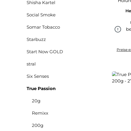
Holund
Shisha Kartel
He
Social Smoke
Somar Tobacco
be
Starbuzz
Preise e
Start Now GOLD
stral
Six Senses
True Passion
20g
Remixx
200g