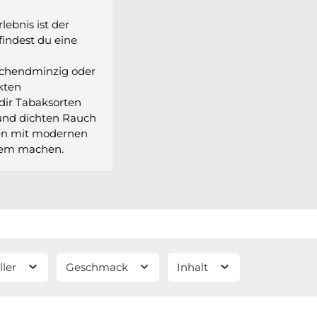
lebnis ist der
findest du eine
schendminzig oder
kten
dir Tabaksorten
 und dichten Rauch
men mit modernen
erem machen.
ller
Geschmack
Inhalt