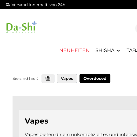
Versand innerhalb von 24h
m Hauptinhalt springen
Zur Suche springen
Zur Hauptnavigation springen
NEUHEITEN
SHISHA
TAB
Sie sind hier:
Vapes
Overdosed
Vapes
Vapes bieten dir ein unkompliziertes und intens