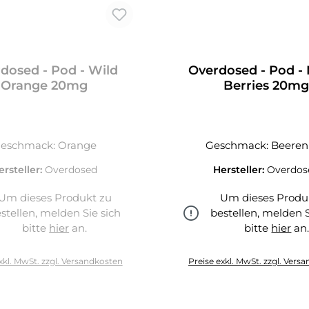
dosed - Pod - Wild
Overdosed - Pod -
Orange 20mg
Berries 20m
eschmack: Orange
Geschmack: Beere
ersteller:
Overdosed
Hersteller:
Overdos
Um dieses Produkt zu
Um dieses Produ
stellen, melden Sie sich
bestellen, melden S
bitte
hier
an.
bitte
hier
an
hier
xkl. MwSt. zzgl. Versandkosten
Preise exkl. MwSt. zzgl. Vers