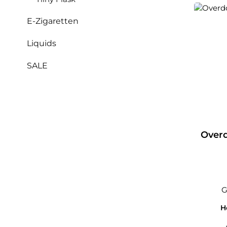
E-Zigaretten
Liquids
SALE
Overd
G
H