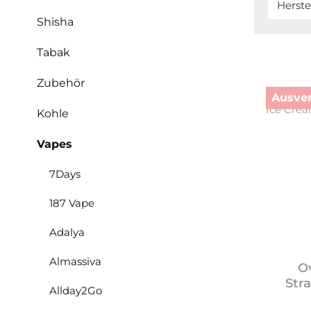
Herste
Shisha
Tabak
Zubehör
Ausver
Kohle
Vapes
7Days
187 Vape
Adalya
Almassiva
O
Str
Allday2Go