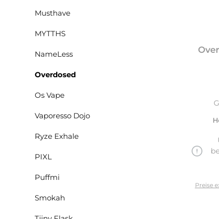
Musthave
MYTTHS
Over
NameLess
Overdosed
Os Vape
G
Vaporesso Dojo
H
Ryze Exhale
be
PIXL
Puffmi
Preise e
Smokah
Tiiny Flask