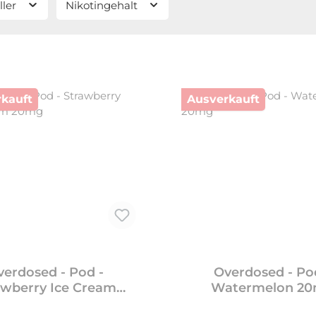
ller
Nikotingehalt
kauft
Ausverkauft
verdosed - Pod -
Overdosed - Po
awberry Ice Cream
Watermelon 2
20mg