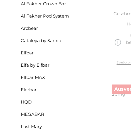
Al Fakher Crown Bar
Geschma
Al Fakher Pod System
H
Arcbear
Cataleya by Samra
be
Elfbar
Preise e
Elfa by Elfbar
Elfbar MAX
Ausver
Flerbar
HQD
MEGABAR
Lost Mary