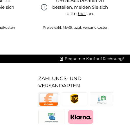
kt zu
Um dieses Produkt zu
ie sich
bestellen, melden Sie sich
.
bitte
hier
an.
hier
andkosten
Preise exkl. MwSt. zzgl. Versandkosten
Bequemer Kauf auf Rechnung*
ZAHLUNGS- UND
VERSANDARTEN
UPS Standard
Abholung im Lager
Vorkasse
Zahlung bei Abholung (Lager)
Pay with Klarna