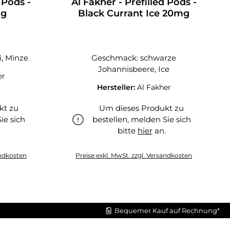
 Pods -
Al Fakher - Prefilled Pods -
mg
Black Currant Ice 20mg
, Minze
Geschmack: schwarze
Johannisbeere, Ice
er
Hersteller:
Al Fakher
kt zu
Um dieses Produkt zu
ie sich
bestellen, melden Sie sich
.
bitte
hier
an.
hier
andkosten
Preise exkl. MwSt. zzgl. Versandkosten
Bequemer Kauf auf Rechnung*