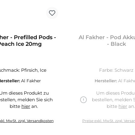
her - Prefilled Pods -
Al Fakher - Pod Akk
Peach Ice 20mg
- Black
chmack: Pfirsich, Ice
Farbe: Schwarz
ersteller:
Al Fakher
Hersteller:
Al Fakh
Um dieses Produkt zu
Um dieses Produ
stellen, melden Sie sich
bestellen, melden S
bitte
hier
an.
bitte
hier
an
hier
xkl. MwSt. zzgl. Versandkosten
Preise exkl. MwSt. zzgl. Vers