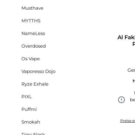
Musthave
MYTTHS
NameLess
Al Fak
Overdosed
Os Vape
Ges
Vaporesso Dojo
H
Ryze Exhale
PIXL
be
Puffmi
Preise e
Smokah
Tiiny Flask