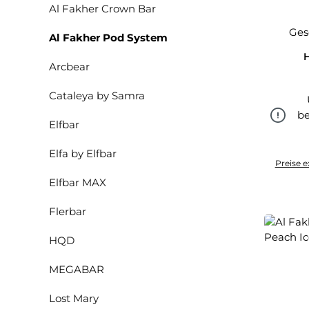
Al Fakher Crown Bar
Ges
Al Fakher Pod System
H
Arcbear
Cataleya by Samra
be
Elfbar
Elfa by Elfbar
Preise e
Elfbar MAX
Flerbar
HQD
MEGABAR
Lost Mary