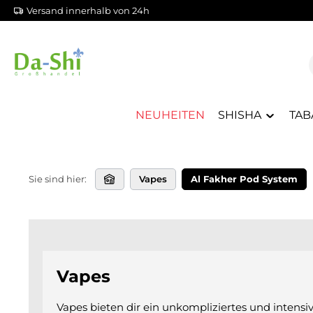
Versand innerhalb von 24h
m Hauptinhalt springen
Zur Suche springen
Zur Hauptnavigation springen
NEUHEITEN
SHISHA
TAB
Sie sind hier:
Vapes
Al Fakher Pod System
Vapes
Vapes bieten dir ein unkompliziertes und intens