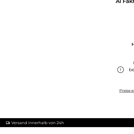
Al Fak
H
be
Preise e
Versand innerhalb von 24h