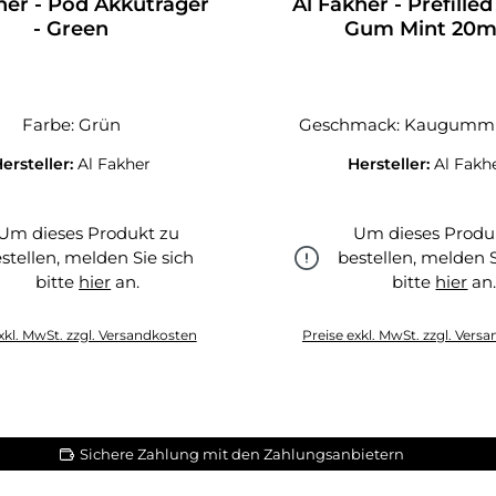
her - Pod Akkuträger
Al Fakher - Prefilled
- Green
Gum Mint 20
Farbe: Grün
Geschmack: Kaugummi
ersteller:
Al Fakher
Hersteller:
Al Fakh
Um dieses Produkt zu
Um dieses Produ
stellen, melden Sie sich
bestellen, melden S
bitte
hier
an.
bitte
hier
an
hier
hier
xkl. MwSt. zzgl. Versandkosten
Preise exkl. MwSt. zzgl. Vers
Sichere Zahlung mit den Zahlungsanbietern