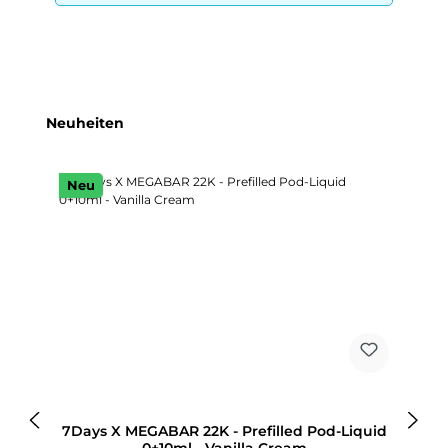
Produktgalerie überspringen
Neuheiten
Neu
7Days X MEGABAR 22K - Prefilled Pod-Liquid
0+10ml - Vanilla Cream