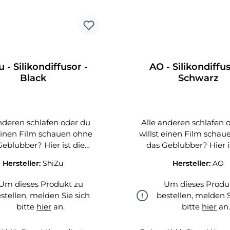
 - Silikondiffusor -
AO - Silikondiffus
Black
Schwarz
nderen schlafen oder du
Alle anderen schlafen 
 einen Film schauen ohne
willst einen Film scha
Geblubber? Hier ist die
das Geblubber? Hier i
Antwort!
Antwort!
Hersteller:
ShiZu
Hersteller:
AO
Um dieses Produkt zu
Um dieses Produ
stellen, melden Sie sich
bestellen, melden S
bitte
hier
an.
bitte
hier
an
hier
hier