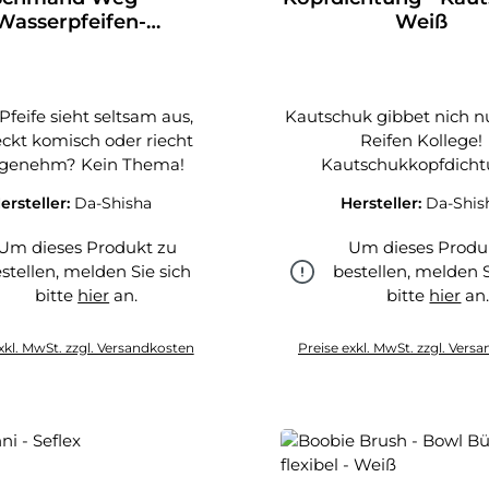
Wasserpfeifen-
Weiß
zialreiniger - 150g
Pfeife sieht seltsam aus,
Kautschuk gibbet nich nu
kt komisch oder riecht
Reifen Kollege!
genehm? Kein Thema!
Kautschukkopfdicht
ersteller:
Da-Shisha
Hersteller:
Da-Shis
Um dieses Produkt zu
Um dieses Produ
stellen, melden Sie sich
bestellen, melden S
bitte
hier
an.
bitte
hier
an
hier
hier
xkl. MwSt. zzgl. Versandkosten
Preise exkl. MwSt. zzgl. Vers