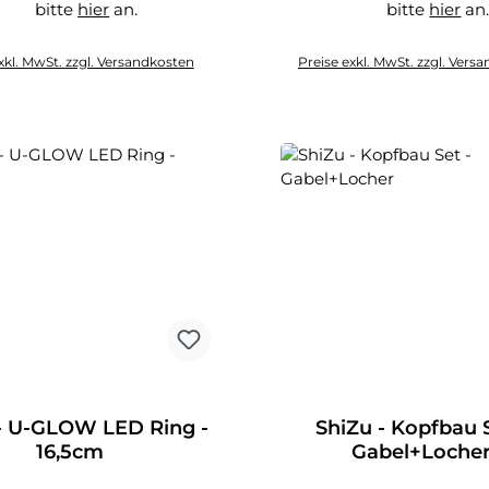
bitte
hier
an.
bitte
hier
an
hier
hier
xkl. MwSt. zzgl. Versandkosten
Preise exkl. MwSt. zzgl. Vers
- U-GLOW LED Ring -
ShiZu - Kopfbau S
16,5cm
Gabel+Loche