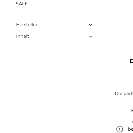
SALE
Hersteller
Inhalt
D
Die per
be