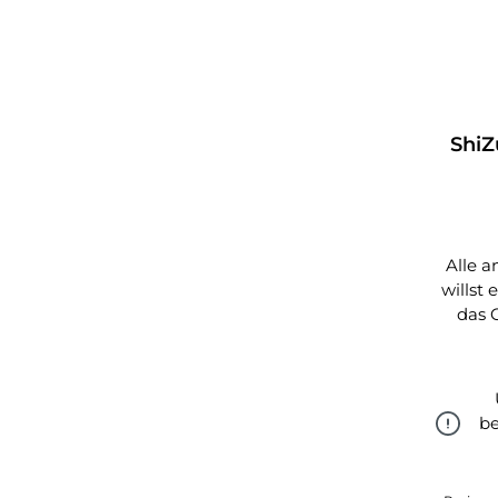
ShiZu
Alle a
willst
das 
be