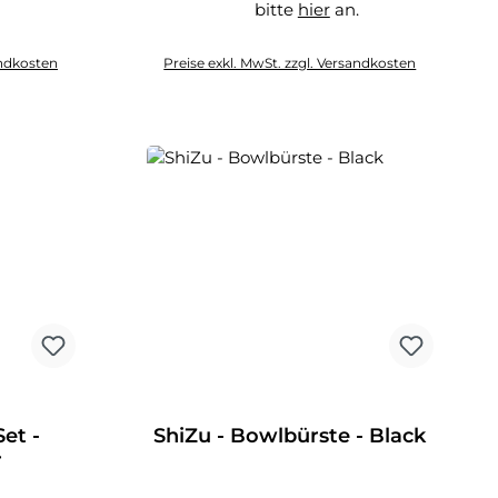
.
bitte
hier
an.
hier
andkosten
Preise exkl. MwSt. zzgl. Versandkosten
et -
ShiZu - Bowlbürste - Black
r