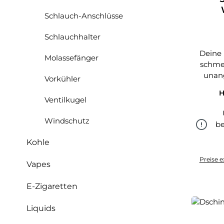
Schlauch-Anschlüsse
Spe
Schlauchhalter
Deine 
Molassefänger
schmec
unan
Vorkühler
H
Ventilkugel
Windschutz
be
Kohle
Preise e
Vapes
E-Zigaretten
Liquids