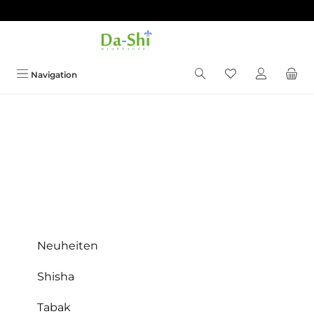
Zum Hauptinhalt springen
Du hast 0 Produkt
Navigation
Neuheiten
Shisha
Tabak