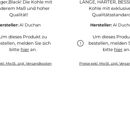
gger,Black! Die Kohle mit
LÄNGE, HÄRTER, BESSE
nderem Maß und hoher
Kohle mit exklusi
Qualität!
Qualitätsstandar
ersteller:
Al Duchan
Hersteller:
Al Duch
Um dieses Produkt zu
Um dieses Produ
stellen, melden Sie sich
bestellen, melden S
bitte
hier
an.
bitte
hier
an
hier
hier
xkl. MwSt. zzgl. Versandkosten
Preise exkl. MwSt. zzgl. Vers