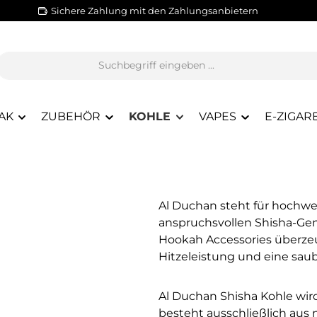
Sichere Zahlung mit den Zahlungsanbietern
AK
ZUBEHÖR
KOHLE
VAPES
E-ZIGAR
Al Duchan steht für hochwer
anspruchsvollen Shisha-Gen
Hookah Accessories überzeu
Hitzeleistung und eine sau
Al Duchan Shisha Kohle wir
besteht ausschließlich aus