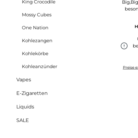
King Crocodile
Big,Bi
beso
Mossy Cubes
H
One Nation
Kohlezangen
be
Kohlekörbe
Kohleanzünder
Preise e
Vapes
E-Zigaretten
Liquids
SALE