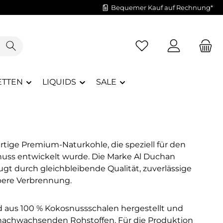
Bequemer Kauf auf Rechnung*
Du hast 0 Produkte a
ETTEN
LIQUIDS
SALE
tige Premium-Naturkohle, die speziell für den
uss entwickelt wurde. Die Marke Al Duchan
gt durch gleichbleibende Qualität, zuverlässige
bere Verbrennung.
d aus 100 % Kokosnussschalen hergestellt und
 nachwachsenden Rohstoffen. Für die Produktion