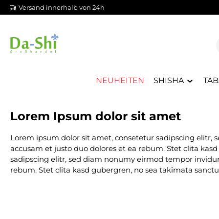
Versand innerhalb von 24h
m Hauptinhalt springen
Zur Suche springen
Zur Hauptnavigation springen
NEUHEITEN
SHISHA
TAB
Lorem Ipsum dolor sit amet
Lorem ipsum dolor sit amet, consetetur sadipscing elitr
accusam et justo duo dolores et ea rebum. Stet clita kas
sadipscing elitr, sed diam nonumy eirmod tempor invidunt
rebum. Stet clita kasd gubergren, no sea takimata sanctu