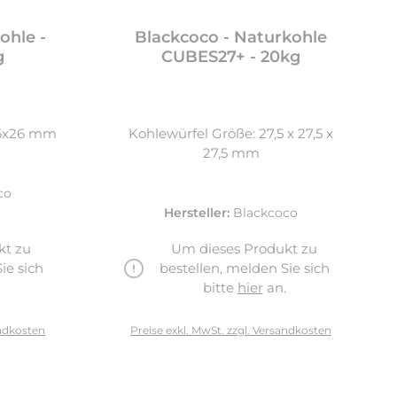
ohle -
Blackcoco - Naturkohle
g
CUBES27+ - 20kg
26x26 mm
Kohlewürfel Größe: 27,5 x 27,5 x
27,5 mm
co
Hersteller:
Blackcoco
kt zu
Um dieses Produkt zu
ie sich
bestellen, melden Sie sich
bitte
hier
an.
andkosten
Preise exkl. MwSt. zzgl. Versandkosten