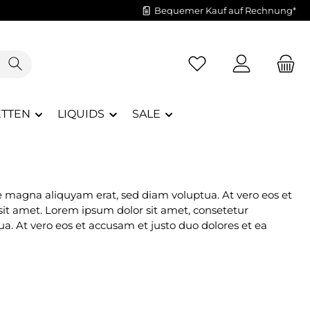
Bequemer Kauf auf Rechnung*
Du hast 0 Produkte a
ETTEN
LIQUIDS
SALE
e magna aliquyam erat, sed diam voluptua. At vero eos et
sit amet. Lorem ipsum dolor sit amet, consetetur
. At vero eos et accusam et justo duo dolores et ea