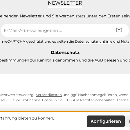
NEWSLETTER
heinenden Newsletter und Sie werden stets unter den Ersten sei
E-
Mail-
Adresse
urch reCAPTCHA geschützt und es gelten die
Datenschutzrichtlinie
und
Nutz
*
Datenschutz
zbestimmungen
zur Kenntnis genommen und die
AGB
gelesen und b
. Mehrwertsteuer zzgl.
Versandkosten
und ggf. Nachnahmegebühren, wenn n
 B2B - DaShi Großhandel GmbH & Co. KG - Alle Rechte vorbehalten. Theme
fahrung bieten zu können.
Konfigurieren