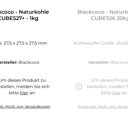
kcoco - Naturkohle
Blackcoco - Naturk
CUBES27+ - 1kg
CUBES26 20k
: 27,5 x 27,5 x 27,5 mm
Kohlewürfel Größe: 26x
ersteller:
Blackcoco
Hersteller:
Blackco
Um dieses Produkt zu
Um dieses Produ
stellen, melden Sie sich
bestellen, melden S
bitte
hier
an.
bitte
hier
an.
hier
xkl. MwSt. zzgl. Versandkosten
Preise exkl. MwSt. zzgl. Vers