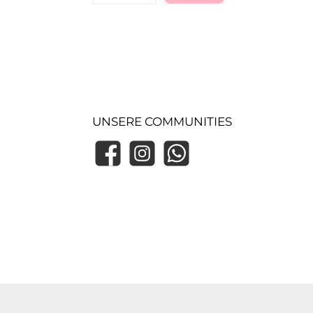
Zahlung bei Abholung (Lager)
Pay with Klarna
UNSERE COMMUNITIES
Facebook
Instagram
WhatsApp