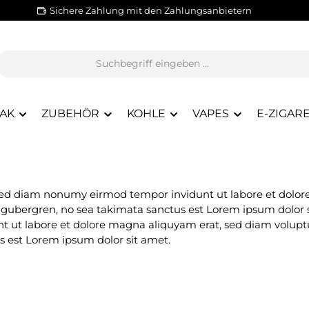
Sichere Zahlung mit den Zahlungsanbietern
AK
ZUBEHÖR
KOHLE
VAPES
E-ZIGAR
, sed diam nonumy eirmod tempor invidunt ut labore et dolor
d gubergren, no sea takimata sanctus est Lorem ipsum dolor 
 ut labore et dolore magna aliquyam erat, sed diam voluptua
s est Lorem ipsum dolor sit amet.