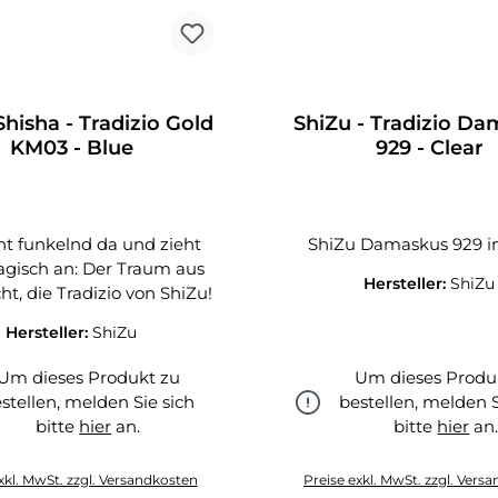
Shisha - Tradizio Gold
ShiZu - Tradizio D
KM03 - Blue
929 - Clear
eht funkelnd da und zieht
ShiZu Damaskus 929 in
agisch an: Der Traum aus
Hersteller:
ShiZu
ht, die Tradizio von ShiZu!
Hersteller:
ShiZu
Um dieses Produkt zu
Um dieses Produ
stellen, melden Sie sich
bestellen, melden S
bitte
hier
an.
bitte
hier
an
hier
hier
xkl. MwSt. zzgl. Versandkosten
Preise exkl. MwSt. zzgl. Vers