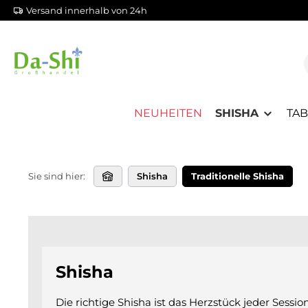
Versand innerhalb von 24h
m Hauptinhalt springen
Zur Suche springen
Zur Hauptnavigation springen
NEUHEITEN
SHISHA
TA
Sie sind hier:
Shisha
Traditionelle Shisha
Shisha
Die richtige Shisha ist das Herzstück jeder Sessio