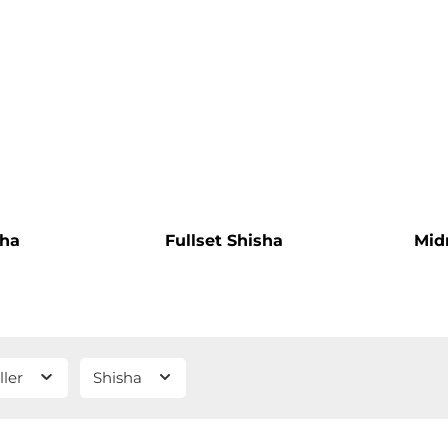
sha
Fullset Shisha
Mid
ller
Shisha