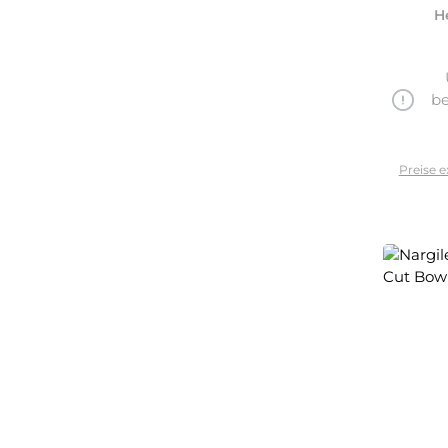
H
be
Preise e