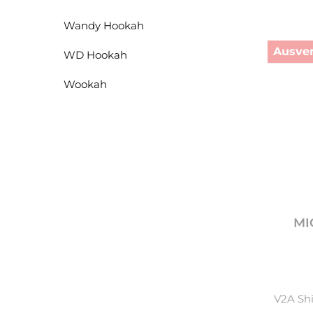
Wandy Hookah
Ausver
WD Hookah
Wookah
MIG
V2A Sh