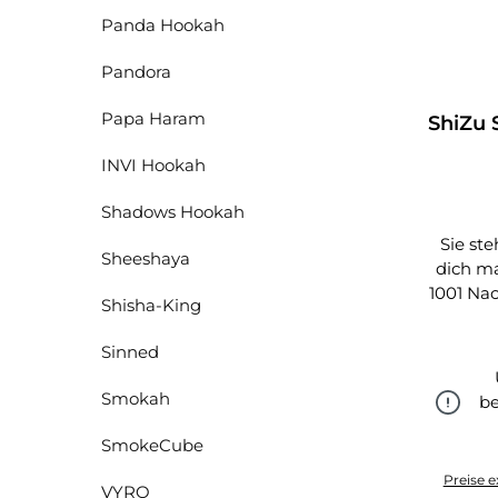
Panda Hookah
Pandora
Papa Haram
ShiZu 
INVI Hookah
Shadows Hookah
Sie st
Sheeshaya
dich m
1001 Nac
Shisha-King
Sinned
Smokah
be
SmokeCube
Preise e
VYRO