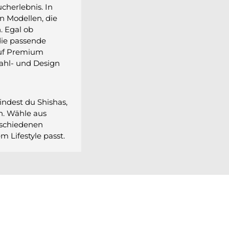
cherlebnis. In
n Modellen, die
. Egal ob
 die passende
auf Premium
tahl- und Design
indest du Shishas,
en. Wähle aus
rschiedenen
m Lifestyle passt.