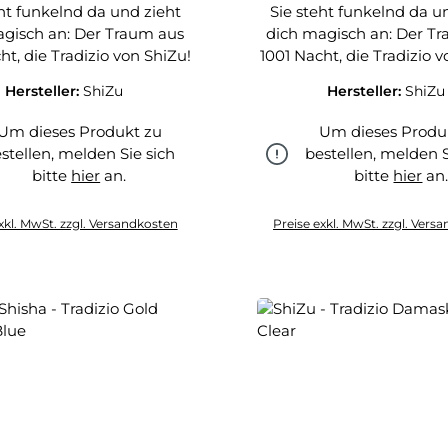
eht funkelnd da und zieht
Sie steht funkelnd da u
agisch an: Der Traum aus
dich magisch an: Der T
ht, die Tradizio von ShiZu!
1001 Nacht, die Tradizio v
Hersteller:
ShiZu
Hersteller:
ShiZu
Um dieses Produkt zu
Um dieses Produ
stellen, melden Sie sich
bestellen, melden S
bitte
hier
an.
bitte
hier
an
hier
hier
xkl. MwSt. zzgl. Versandkosten
Preise exkl. MwSt. zzgl. Vers