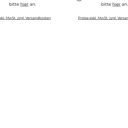
bitte
hier
an.
bitte
hier
an
hier
hier
xkl. MwSt. zzgl. Versandkosten
Preise exkl. MwSt. zzgl. Vers