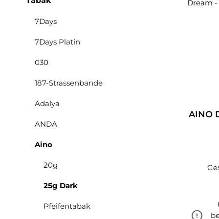
Tabak
7Days
7Days Platin
030
187-Strassenbande
Adalya
AINO D
ANDA
Aino
20g
Ge
25g Dark
Pfeifentabak
be