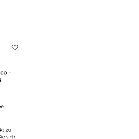
co -
g
ee
kt zu
ie sich