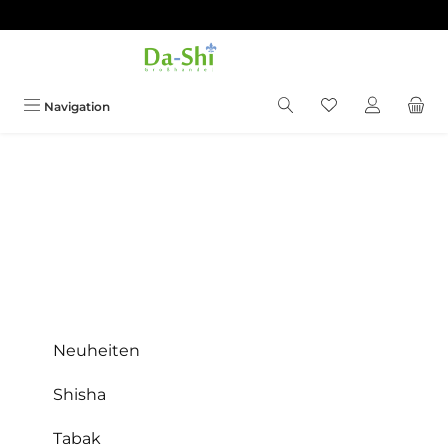
Zum Hauptinhalt springen
Du hast 0 Produkt
Navigation
Neuheiten
Shisha
Tabak