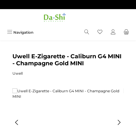
Zum Hauptinhalt springen
Du hast 0 Produkt
Navigation
Uwell E-Zigarette - Caliburn G4 MINI
- Champagne Gold MINI
Uwell
Bildergalerie überspringen