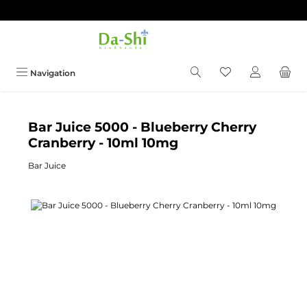
Zum Hauptinhalt springen
Du hast 0 Produkt
Navigation
Bar Juice 5000 - Blueberry Cherry
Cranberry - 10ml 10mg
Bar Juice
Bildergalerie überspringen