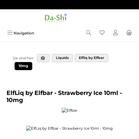
Zum Hauptinhalt springen
Du hast 0 Produkt
Navigation
Liquids
Elfliq by Elfbar
Sie sind hier:
10mg
ElfLiq by Elfbar - Strawberry Ice 10ml -
10mg
Bildergalerie überspringen