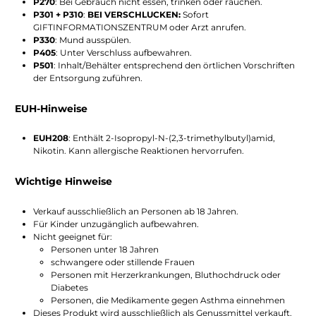
P270
: Bei Gebrauch nicht essen, trinken oder rauchen.
P301 + P310
:
BEI VERSCHLUCKEN:
Sofort
GIFTINFORMATIONSZENTRUM oder Arzt anrufen.
P330
: Mund ausspülen.
P405
: Unter Verschluss aufbewahren.
P501
: Inhalt/Behälter entsprechend den örtlichen Vorschriften
der Entsorgung zuführen.
EUH-Hinweise
EUH208
: Enthält 2-Isopropyl-N-(2,3-trimethylbutyl)amid,
Nikotin. Kann allergische Reaktionen hervorrufen.
Wichtige Hinweise
Verkauf ausschließlich an Personen ab 18 Jahren.
Für Kinder unzugänglich aufbewahren.
Nicht geeignet für:
Personen unter 18 Jahren
schwangere oder stillende Frauen
Personen mit Herzerkrankungen, Bluthochdruck oder
Diabetes
Personen, die Medikamente gegen Asthma einnehmen
Dieses Produkt wird ausschließlich als Genussmittel verkauft.