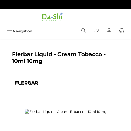
Zum Hauptinhalt springen
Du hast 0 Produkt
Navigation
Flerbar Liquid - Cream Tobacco -
10ml 10mg
Bildergalerie überspringen