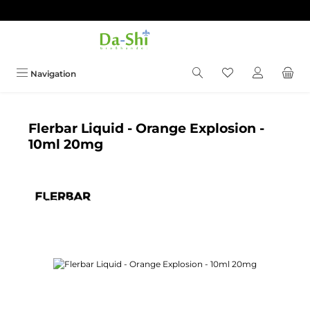
Zum Hauptinhalt springen
Du hast 0 Produkt
Navigation
Flerbar Liquid - Orange Explosion -
10ml 20mg
Bildergalerie überspringen