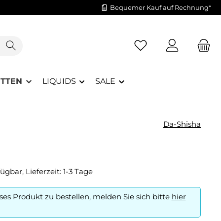
Bequemer Kauf auf Rechnung*
Du hast 0 Produkte a
ETTEN
LIQUIDS
SALE
Da-Shisha
ügbar, Lieferzeit: 1-3 Tage
es Produkt zu bestellen, melden Sie sich bitte
hier