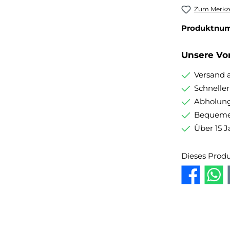
Zum Merkze
Produktnu
Unsere Vor
Versand 
Schnelle
Abholung
Bequemer
Über 15 J
Dieses Prod