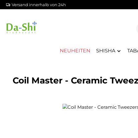
Versand innerhalb von 24h
m Hauptinhalt springen
Zur Suche springen
Zur Hauptnavigation springen
NEUHEITEN
SHISHA
TAB
Coil Master - Ceramic Tweez
Bildergalerie überspringen