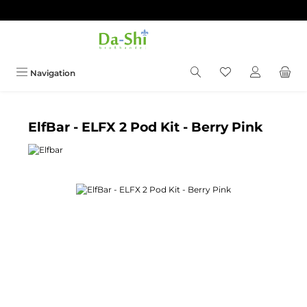
Zum Hauptinhalt springen
Du hast 0 Produkt
Navigation
ElfBar - ELFX 2 Pod Kit - Berry Pink
Bildergalerie überspringen