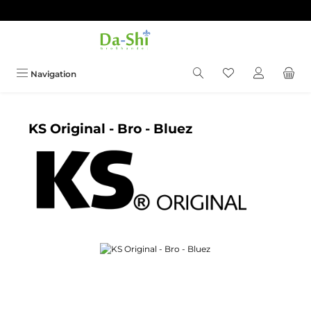
Zum Hauptinhalt springen
Du hast 0 Produkt
Navigation
KS Original - Bro - Bluez
Bildergalerie überspringen