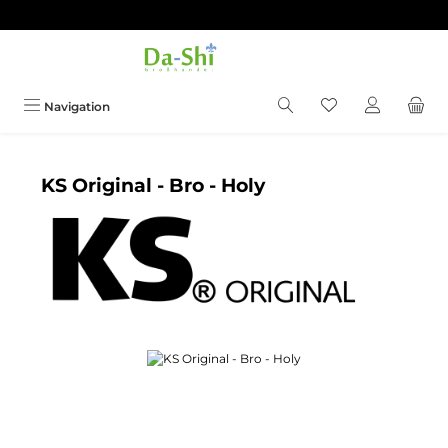
Zum Hauptinhalt springen
Du hast 0 Produkt
Navigation
KS Original - Bro - Holy
Bildergalerie überspringen