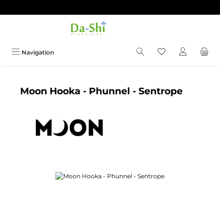
Zum Hauptinhalt springen
Du hast 0 Produkt
Navigation
Moon Hooka - Phunnel - Sentrope
Bildergalerie überspringen