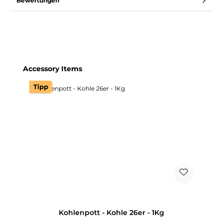
Bewertungen
Produktgalerie überspringen
Accessory Items
Tipp
Kohlenpott - Kohle 26er - 1Kg