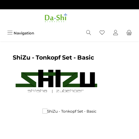
Zum Hauptinhalt springen
Du hast 0 Produkt
Navigation
ShiZu - Tonkopf Set - Basic
Bildergalerie überspringen