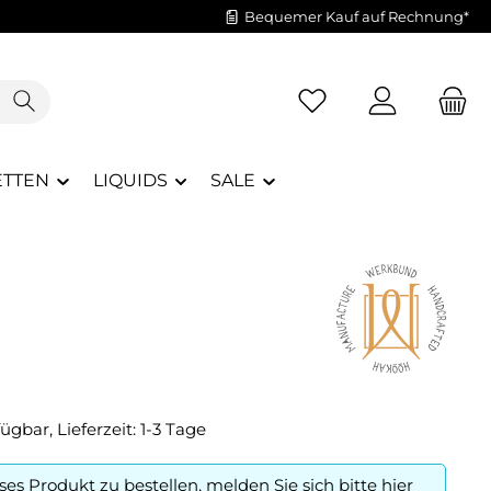
Bequemer Kauf auf Rechnung*
Du hast 0 Produkte a
ETTEN
LIQUIDS
SALE
ügbar, Lieferzeit: 1-3 Tage
es Produkt zu bestellen, melden Sie sich bitte
hier