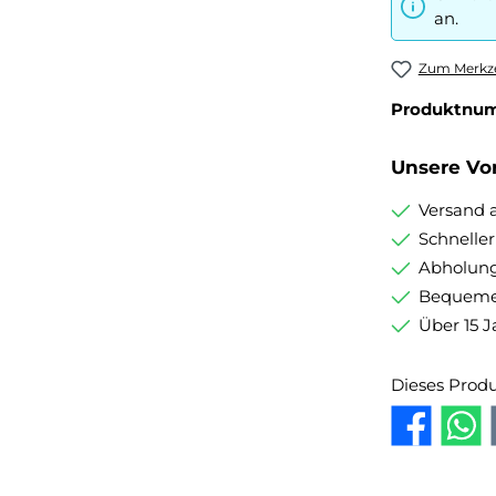
an.
Zum Merkze
Produktnu
Unsere Vor
Versand 
Schnelle
Abholung
Bequemer
Über 15 J
Dieses Prod