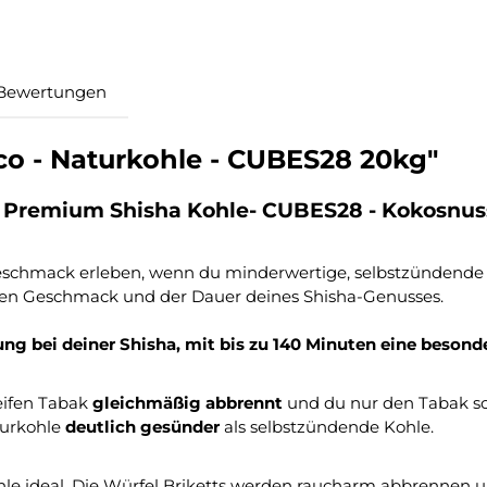
Bewertungen
o - Naturkohle - CUBES28 20kg"
r Premium Shisha Kohle- CUBES28 - Kokosnu
 Geschmack erleben, wenn du minderwertige, selbstzündende
en Geschmack und der Dauer deines Shisha-Genusses.
ng bei deiner Shisha, mit bis zu 140 Minuten eine beso
feifen Tabak
gleichmäßig abbrennt
und du nur den Tabak sc
turkohle
deutlich gesünder
als selbstzündende Kohle.
 Kohle ideal. Die Würfel Briketts werden raucharm abbrennen 