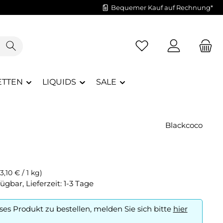
Bequemer Kauf auf Rechnung*
Du hast 0 Produkte a
ETTEN
LIQUIDS
SALE
Blackcoco
(3,10 € / 1 kg)
ügbar, Lieferzeit: 1-3 Tage
es Produkt zu bestellen, melden Sie sich bitte
hier