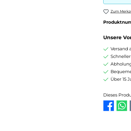
Zum Merkze
Produktnu
Unsere Vor
Versand 
Schnelle
Abholung
Bequemer
Über 15 J
Dieses Prod