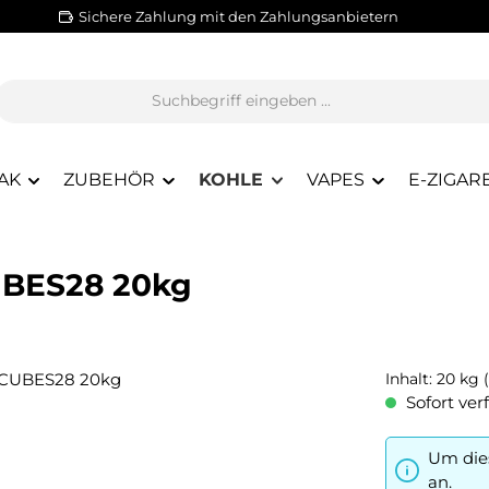
Sichere Zahlung mit den Zahlungsanbietern
AK
ZUBEHÖR
KOHLE
VAPES
E-ZIGAR
CUBES28 20kg
Inhalt:
20 kg
Sofort verf
Um dies
an.