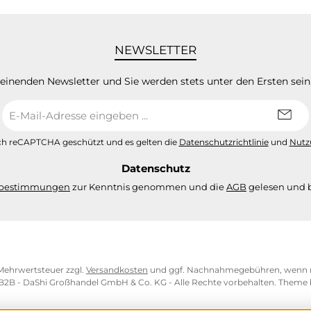
NEWSLETTER
heinenden Newsletter und Sie werden stets unter den Ersten sei
E-
Mail-
Adresse
urch reCAPTCHA geschützt und es gelten die
Datenschutzrichtlinie
und
Nutz
*
Datenschutz
zbestimmungen
zur Kenntnis genommen und die
AGB
gelesen und b
. Mehrwertsteuer zzgl.
Versandkosten
und ggf. Nachnahmegebühren, wenn n
 B2B - DaShi Großhandel GmbH & Co. KG - Alle Rechte vorbehalten. Theme