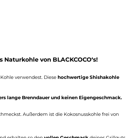
ss Naturkohle von BLACKCOCO‘s!
 Kohle verwendest. Diese
hochwertige Shishakohle
nders lange Brenndauer und keinen Eigengeschmack.
hmeckst. Außerdem ist die Kokosnusskohle frei von
und erhalten so den
vollen Geschmack
deines Grillguts