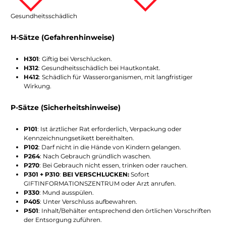
Gesundheitsschädlich
H-Sätze (Gefahrenhinweise)
H301
: Giftig bei Verschlucken.
H312
: Gesundheitsschädlich bei Hautkontakt.
H412
: Schädlich für Wasserorganismen, mit langfristiger
Wirkung.
P-Sätze (Sicherheitshinweise)
P101
: Ist ärztlicher Rat erforderlich, Verpackung oder
Kennzeichnungsetikett bereithalten.
P102
: Darf nicht in die Hände von Kindern gelangen.
P264
: Nach Gebrauch gründlich waschen.
P270
: Bei Gebrauch nicht essen, trinken oder rauchen.
P301 + P310
:
BEI VERSCHLUCKEN:
Sofort
GIFTINFORMATIONSZENTRUM oder Arzt anrufen.
P330
: Mund ausspülen.
P405
: Unter Verschluss aufbewahren.
P501
: Inhalt/Behälter entsprechend den örtlichen Vorschriften
der Entsorgung zuführen.