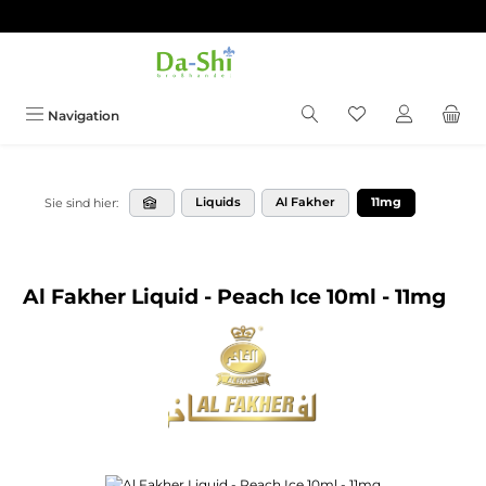
Zum Hauptinhalt springen
Du hast 0 Produkt
Navigation
Liquids
Al Fakher
11mg
Sie sind hier:
Al Fakher Liquid - Peach Ice 10ml - 11mg
Bildergalerie überspringen