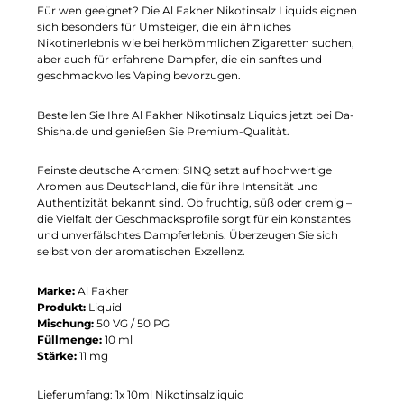
Für wen geeignet? Die Al Fakher Nikotinsalz Liquids eignen
sich besonders für Umsteiger, die ein ähnliches
Nikotinerlebnis wie bei herkömmlichen Zigaretten suchen,
aber auch für erfahrene Dampfer, die ein sanftes und
geschmackvolles Vaping bevorzugen.
Bestellen Sie Ihre Al Fakher Nikotinsalz Liquids jetzt bei Da-
Shisha.de und genießen Sie Premium-Qualität.
Feinste deutsche Aromen: SINQ setzt auf hochwertige
Aromen aus Deutschland, die für ihre Intensität und
Authentizität bekannt sind. Ob fruchtig, süß oder cremig –
die Vielfalt der Geschmacksprofile sorgt für ein konstantes
und unverfälschtes Dampferlebnis. Überzeugen Sie sich
selbst von der aromatischen Exzellenz.
Marke:
Al Fakher
Produkt:
Liquid
Mischung:
50 VG / 50 PG
Füllmenge:
10 ml
Stärke:
11 mg
Lieferumfang: 1x 10ml Nikotinsalzliquid