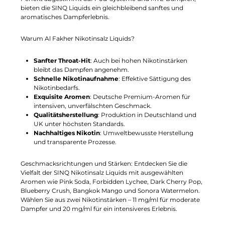
bieten die SINQ Liquids ein gleichbleibend sanftes und
aromatisches Dampferlebnis.
Warum Al Fakher Nikotinsalz Liquids?
Sanfter Throat-Hit
: Auch bei hohen Nikotinstärken
bleibt das Dampfen angenehm.
Schnelle Nikotinaufnahme
: Effektive Sättigung des
Nikotinbedarfs.
Exquisite Aromen
: Deutsche Premium-Aromen für
intensiven, unverfälschten Geschmack.
Qualitätsherstellung
: Produktion in Deutschland und
UK unter höchsten Standards.
Nachhaltiges Nikotin
: Umweltbewusste Herstellung
und transparente Prozesse.
Geschmacksrichtungen und Stärken: Entdecken Sie die
Vielfalt der SINQ Nikotinsalz Liquids mit ausgewählten
Aromen wie Pink Soda, Forbidden Lychee, Dark Cherry Pop,
Blueberry Crush, Bangkok Mango und Sonora Watermelon.
Wählen Sie aus zwei Nikotinstärken – 11 mg/ml für moderate
Dampfer und 20 mg/ml für ein intensiveres Erlebnis.