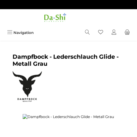
Zum Hauptinhalt springen
Du hast 0 Produkt
Navigation
Dampfbock - Lederschlauch Glide -
Metall Grau
Bildergalerie überspringen