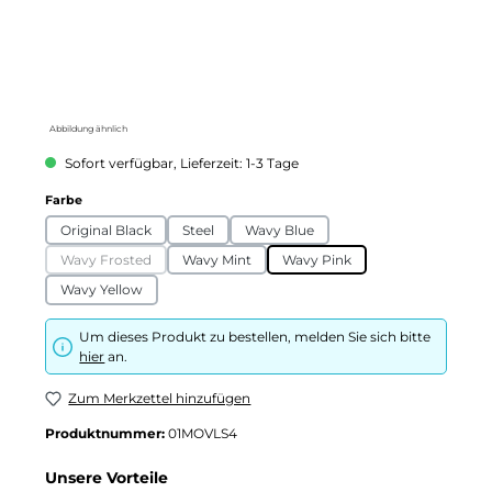
Abbildung ähnlich
Sofort verfügbar, Lieferzeit: 1-3 Tage
auswählen
Farbe
Original Black
Steel
Wavy Blue
Wavy Frosted
Wavy Mint
Wavy Pink
(Diese Option ist zurzeit nicht verfügbar.)
Wavy Yellow
Um dieses Produkt zu bestellen, melden Sie sich bitte
hier
an.
Zum Merkzettel hinzufügen
Produktnummer:
01MOVLS4
Unsere Vorteile