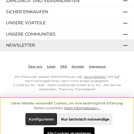
ZAHLUNGS- UND VERSANDARTEN
SICHER EINKAUFEN
UNSERE VORTEILE
UNSERE COMMUNITIES
NEWSLETTER
Über uns
Lager
FAQ
Kontakt
Impressum
Alle Preise exkl. gesetzl. Mehrwertsteuer zzgl.
Versandkosten
und ggf.
Nachnahmegebühren, wenn nicht anders angegeben.
© 2026 Da-Shi - B2B - DaShi Großhandel GmbH & Co. KG - Alle Rechte
vorbehalten. Theme by
ThemeWare®
Diese Website verwendet Cookies, um eine bestmögliche Erfahrung
bieten zu können.
Mehr Informationen ...
Konfigurieren
Nur technisch notwendige
Alle Cookies akzeptieren