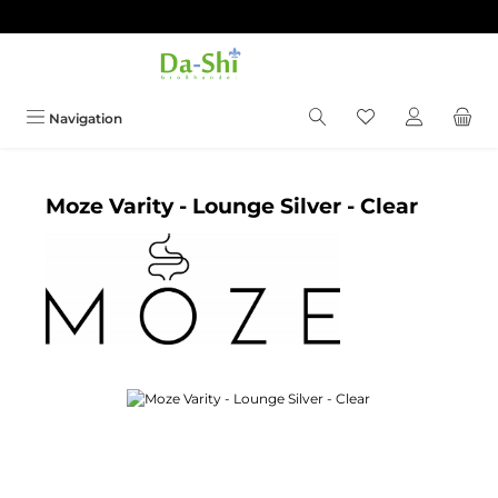
Zum Hauptinhalt springen
Du hast 0 Produkt
Navigation
Moze Varity - Lounge Silver - Clear
Bildergalerie überspringen