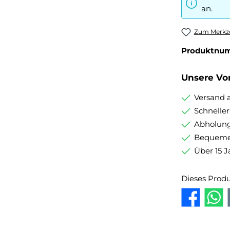
an.
Zum Merkze
Produktnu
Unsere Vor
Versand 
Schnelle
Abholung
Bequemer
Über 15 J
Dieses Prod