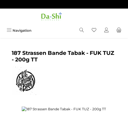
Zum Hauptinhalt springen
Du hast 0 Produkt
Navigation
187 Strassen Bande Tabak - FUK TUZ
- 200g TT
Bildergalerie überspringen