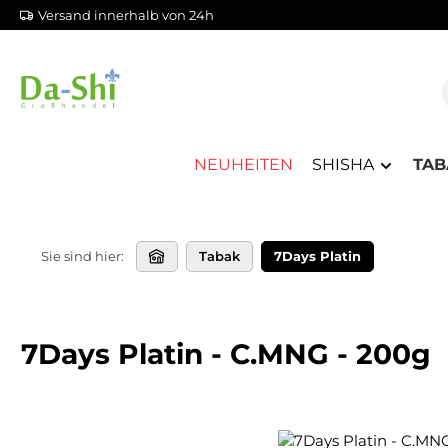
Versand innerhalb von 24h
m Hauptinhalt springen
Zur Suche springen
Zur Hauptnavigation springen
NEUHEITEN
SHISHA
TAB
Sie sind hier:
Tabak
7Days Platin
7Days Platin - C.MNG - 200g
Bildergalerie überspringen