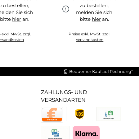
zu bestellen,
zu bestellen,
elden Sie sich
melden Sie sich
bitte
hier
an.
bitte
hier
an.
hier
hier
 exkl. MwSt. zzgl.
Preise exkl. MwSt. zzgl.
ersandkosten
Versandkosten
Bequemer Kauf auf Rechnung*
ZAHLUNGS- UND
VERSANDARTEN
UPS Standard
Abholung im Lager
Vorkasse