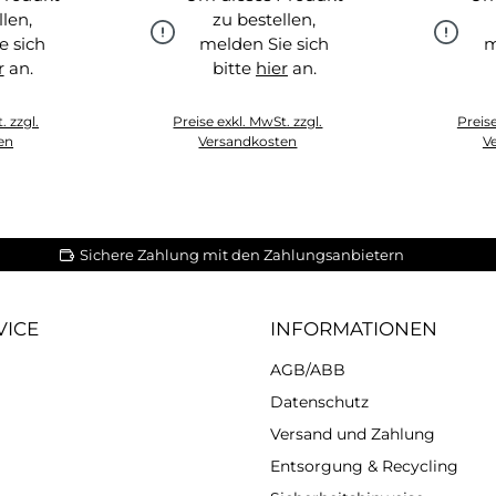
llen,
zu bestellen,
e sich
melden Sie sich
m
r
an.
bitte
hier
an.
r
hier
. zzgl.
Preise exkl. MwSt. zzgl.
Preise
en
Versandkosten
V
Sichere Zahlung mit den Zahlungsanbietern
VICE
INFORMATIONEN
AGB/ABB
Datenschutz
Versand und Zahlung
Entsorgung & Recycling