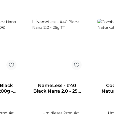
Black
NameLess - #40
Coc
200g -
Black Nana 2.0 - 25g
Natur
TT
Produkt
Um dieses Produkt
Um