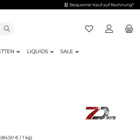
Bequemer Kauf auf Rechnung*
Du hast 0 Produkte a
ETTEN
LIQUIDS
SALE
g
(84,50 € / 1 kg)