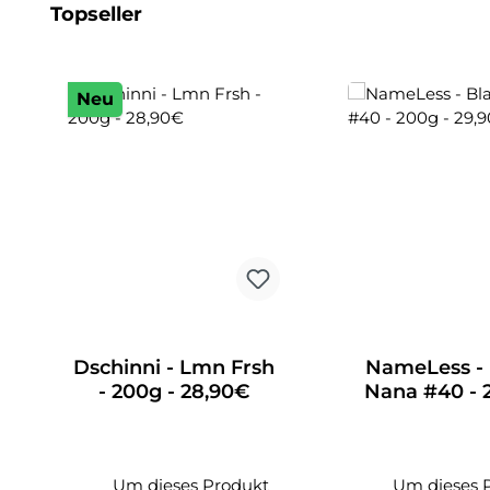
Produktgalerie überspringen
Topseller
Neu
Dschinni - Lmn Frsh
NameLess - 
- 200g - 28,90€
Nana #40 - 
29,90€
Um dieses Produkt
Um dieses 