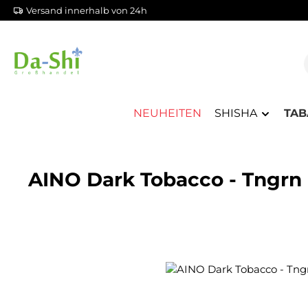
Versand innerhalb von 24h
m Hauptinhalt springen
Zur Suche springen
Zur Hauptnavigation springen
NEUHEITEN
SHISHA
TAB
AINO Dark Tobacco - Tngrn
Bildergalerie überspringen