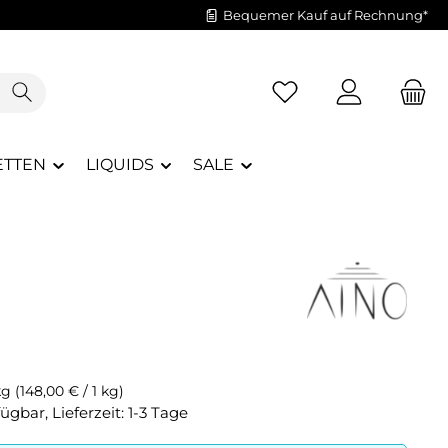
Bequemer Kauf auf Rechnung*
Du hast 0 Produkte a
ETTEN
LIQUIDS
SALE
kg
(148,00 € / 1 kg)
ügbar, Lieferzeit: 1-3 Tage