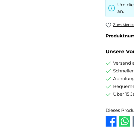
Um dies
an.
Zum Merkze
Produktnu
Unsere Vor
Versand 
Schnelle
Abholung
Bequemer
Über 15 J
Dieses Prod