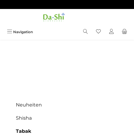
Zum Hauptinhalt springen
Du hast 0 Produkt
Navigation
Neuheiten
Shisha
Tabak