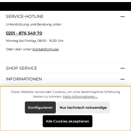
SERVICE-HOTLINE
Unterstützung und Beratung unter:
0201 - 876 549 70
Montag bis Freitag, 08:00 - 16:30 Uhr
Oder über unser
Kontaktformular
.
SHOP SERVICE
INFORMATIONEN
ZAHLUNGS- UND VERSANDARTEN
Diese Website verwendet Cookies, um eine bestmögliche Erfahrung
bieten zu können.
Mehr Informationen ...
SICHER EINKAUFEN
Konfigurieren
Nur technisch notwendige
UNSERE VORTEILE
Alle Cookies akzeptieren
UNSERE COMMUNITIES