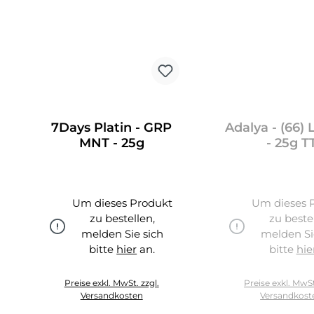
7Days Platin - GRP
Adalya - (66) 
MNT - 25g
- 25g T
Um dieses Produkt
Um dieses 
zu bestellen,
zu beste
melden Sie sich
melden Si
bitte
hier
an.
bitte
hie
hier
Preise exkl. MwSt. zzgl.
Preise exkl. MwSt
Versandkosten
Versandkost