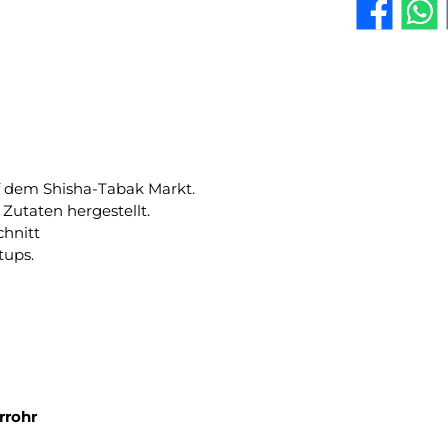
uf dem Shisha-Tabak Markt.
Zutaten hergestellt.
chnitt
tups.
rrohr