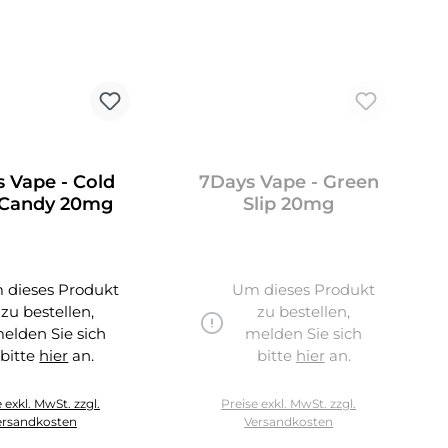
 Vape - Cold
7Days Vape - Green
 Candy 20mg
Slip 20mg
 dieses Produkt
Um dieses Produkt
zu bestellen,
zu bestellen,
elden Sie sich
melden Sie sich
bitte
hier
an.
bitte
hier
an.
hier
 exkl. MwSt. zzgl.
Preise exkl. MwSt. zzgl.
ersandkosten
Versandkosten