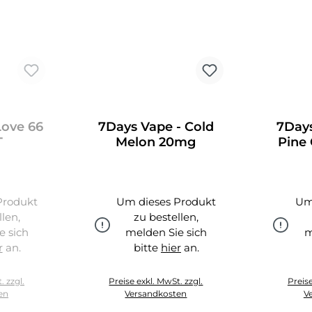
Love 66
7Days Vape - Cold
7Days
T
Melon 20mg
Pine
Produkt
Um dieses Produkt
Um
llen,
zu bestellen,
e sich
melden Sie sich
m
r
an.
bitte
hier
an.
hier
. zzgl.
Preise exkl. MwSt. zzgl.
Preise
en
Versandkosten
V