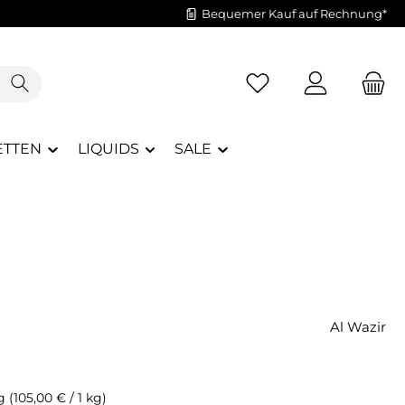
Bequemer Kauf auf Rechnung*
Du hast 0 Produkte a
ETTEN
LIQUIDS
SALE
Al Wazir
kg
(105,00 € / 1 kg)