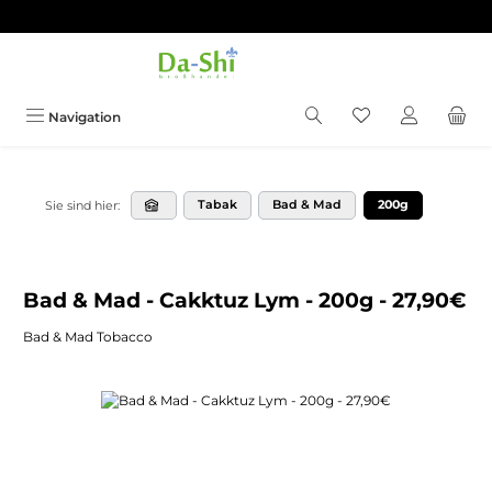
Zum Hauptinhalt springen
Du hast 0 Produkt
Navigation
Tabak
Bad & Mad
200g
Sie sind hier:
Bad & Mad - Cakktuz Lym - 200g - 27,90€
Bad & Mad Tobacco
Bildergalerie überspringen