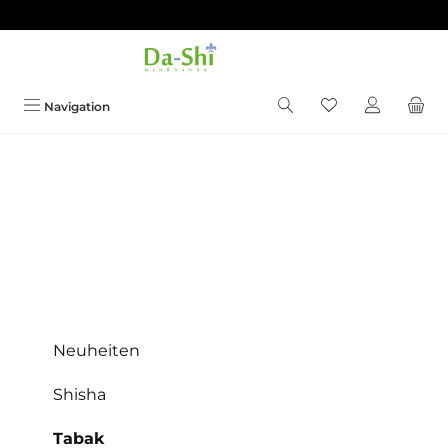
Zum Hauptinhalt springen
Du hast 0 Produkt
Navigation
Neuheiten
Shisha
Tabak