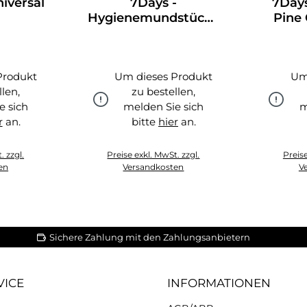
iversal
7Days -
7Days
Hygienemundstücke
Pine
- 100er Pack
Produkt
Um dieses Produkt
Um
llen,
zu bestellen,
e sich
melden Sie sich
m
r
an.
bitte
hier
an.
r
hier
. zzgl.
Preise exkl. MwSt. zzgl.
Preise
en
Versandkosten
V
Sichere Zahlung mit den Zahlungsanbietern
VICE
INFORMATIONEN