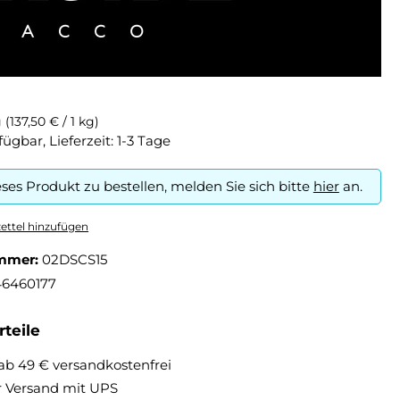
g
(137,50 € / 1 kg)
fügbar, Lieferzeit: 1-3 Tage
ses Produkt zu bestellen, melden Sie sich bitte
hier
an.
ttel hinzufügen
mmer:
02DSCS15
46460177
teile
ab 49 € versandkostenfrei
r Versand mit UPS