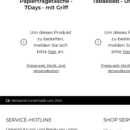
Papiertragetasche -
Tabaksieb - Un
7Days - mit Griff
Um dieses Produkt
Um dieses 
zu bestellen,
zu beste
melden Sie sich
melden Si
bitte
hier
an.
bitte
hie
hier
hie
Preise exkl. MwSt. zzgl.
Preise exkl. MwSt
Versandkosten
Versandkost
Versand innerhalb von 24h
SERVICE-HOTLINE
SHOP SER
Unterstützung und Beratung unter: