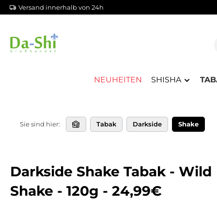
Versand innerhalb von 24h
m Hauptinhalt springen
Zur Suche springen
Zur Hauptnavigation springen
NEUHEITEN
SHISHA
TAB
Sie sind hier:
Tabak
Darkside
Shake
Darkside Shake Tabak - Wild
Shake - 120g - 24,99€