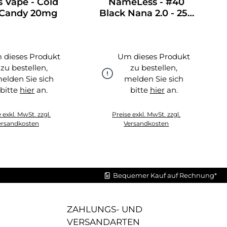
 Vape - Cold
NameLess - #40
 Candy 20mg
Black Nana 2.0 - 25g
TT
 dieses Produkt
Um dieses Produkt
zu bestellen,
zu bestellen,
elden Sie sich
melden Sie sich
bitte
hier
an.
bitte
hier
an.
hier
hier
 exkl. MwSt. zzgl.
Preise exkl. MwSt. zzgl.
ersandkosten
Versandkosten
Bequemer Kauf auf Rechnung*
ZAHLUNGS- UND
VERSANDARTEN