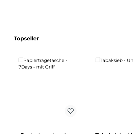
Produktgalerie überspringen
Topseller