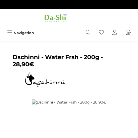
Zum Hauptinhalt springen
Du hast 0 Produkt
Navigation
Dschinni - Water Frsh - 200g -
28,90€
Bildergalerie überspringen