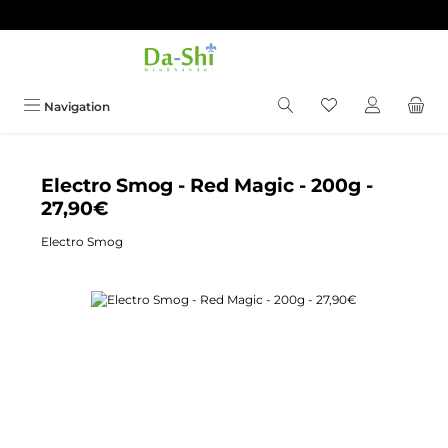
Zum Hauptinhalt springen
Du hast 0 Produkt
Navigation
Electro Smog - Red Magic - 200g -
27,90€
Electro Smog
Bildergalerie überspringen