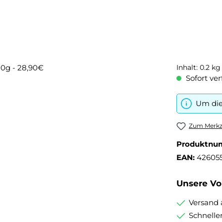
Inhalt:
0.2 k
Sofort ver
Um die
Zum Merkze
Produktnu
EAN:
42605
Unsere Vor
Versand 
Schnelle