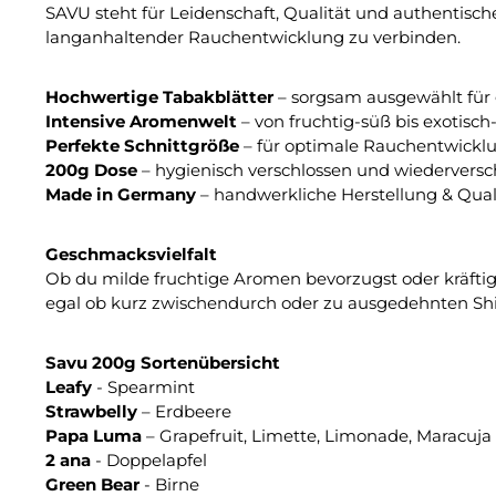
SAVU steht für Leidenschaft, Qualität und authentisch
langanhaltender Rauchentwicklung zu verbinden.
Hochwertige Tabakblätter
– sorgsam ausgewählt für 
Intensive Aromenwelt
– von fruchtig-süß bis exotisch-
Perfekte Schnittgröße
– für optimale Rauchentwicklu
200g Dose
– hygienisch verschlossen und wiederversc
Made in Germany
– handwerkliche Herstellung & Quali
Geschmacksvielfalt
Ob du milde fruchtige Aromen bevorzugst oder kräftig
egal ob kurz zwischendurch oder zu ausgedehnten S
Savu 200g Sortenübersicht
Leafy
- Spearmint
Strawbelly
– Erdbeere
Papa Luma
– Grapefruit, Limette, Limonade, Maracuja
2 ana
- Doppelapfel
Green Bear
- Birne