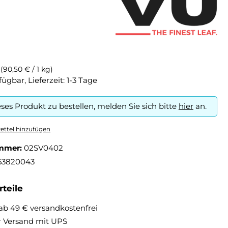
g
(90,50 € / 1 kg)
fügbar, Lieferzeit: 1-3 Tage
ses Produkt zu bestellen, melden Sie sich bitte
hier
an.
ttel hinzufügen
mmer:
02SV0402
53820043
teile
ab 49 € versandkostenfrei
r Versand mit UPS