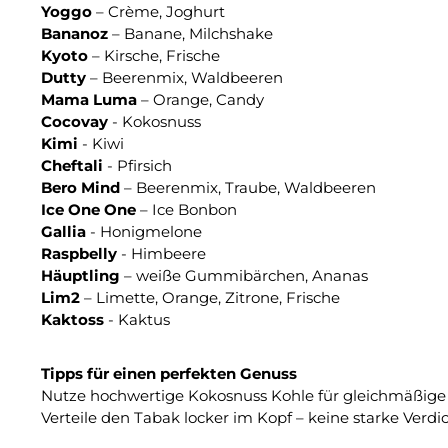
Yoggo
– Crème, Joghurt
Bananoz
– Banane, Milchshake
Kyoto
– Kirsche, Frische
Dutty
– Beerenmix, Waldbeeren
Mama Luma
– Orange, Candy
Cocovay
- Kokosnuss
Kimi
- Kiwi
Cheftali
- Pfirsich
Bero Mind
– Beerenmix, Traube, Waldbeeren
Ice One One
– Ice Bonbon
Gallia
- Honigmelone
Raspbelly
- Himbeere
Häuptling
– weiße Gummibärchen, Ananas
Lim2
– Limette, Orange, Zitrone, Frische
Kaktoss
- Kaktus
Tipps für einen perfekten Genuss
Nutze hochwertige Kokosnuss Kohle für gleichmäßige
Verteile den Tabak locker im Kopf – keine starke Verd