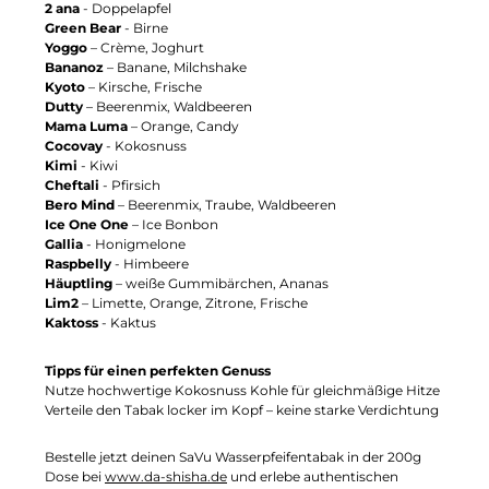
2 ana
- Doppelapfel
Green Bear
- Birne
Yoggo
– Crème, Joghurt
Bananoz
– Banane, Milchshake
Kyoto
– Kirsche, Frische
Dutty
– Beerenmix, Waldbeeren
Mama Luma
– Orange, Candy
Cocovay
- Kokosnuss
Kimi
- Kiwi
Cheftali
- Pfirsich
Bero Mind
– Beerenmix, Traube, Waldbeeren
Ice One One
– Ice Bonbon
Gallia
- Honigmelone
Raspbelly
- Himbeere
Häuptling
– weiße Gummibärchen, Ananas
Lim2
– Limette, Orange, Zitrone, Frische
Kaktoss
- Kaktus
Tipps für einen perfekten Genuss
Nutze hochwertige Kokosnuss Kohle für gleichmäßige Hitze
Verteile den Tabak locker im Kopf – keine starke Verdichtung
Bestelle jetzt deinen SaVu Wasserpfeifentabak in der 200g
Dose bei
www.da-shisha.de
und erlebe authentischen