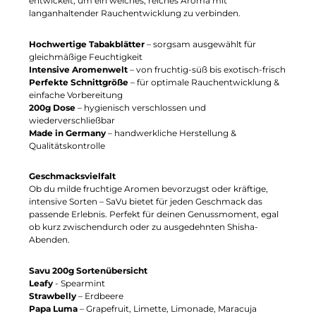
entwickelt, um ein weiches, reiches Aroma mit
langanhaltender Rauchentwicklung zu verbinden.
Hochwertige Tabakblätter
– sorgsam ausgewählt für
gleichmäßige Feuchtigkeit
Intensive Aromenwelt
– von fruchtig-süß bis exotisch-frisch
Perfekte Schnittgröße
– für optimale Rauchentwicklung &
einfache Vorbereitung
200g Dose
– hygienisch verschlossen und
wiederverschließbar
Made in Germany
– handwerkliche Herstellung &
Qualitätskontrolle
Geschmacksvielfalt
Ob du milde fruchtige Aromen bevorzugst oder kräftige,
intensive Sorten – SaVu bietet für jeden Geschmack das
passende Erlebnis. Perfekt für deinen Genussmoment, egal
ob kurz zwischendurch oder zu ausgedehnten Shisha-
Abenden.
Savu 200g Sortenübersicht
Leafy
- Spearmint
Strawbelly
– Erdbeere
Papa Luma
– Grapefruit, Limette, Limonade, Maracuja