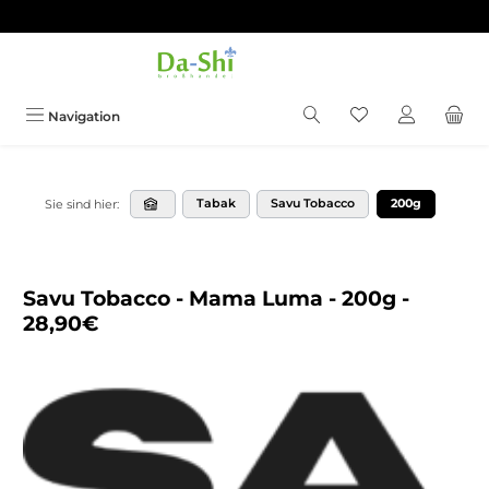
Zum Hauptinhalt springen
Du hast 0 Produkt
Navigation
Tabak
Savu Tobacco
200g
Sie sind hier:
Savu Tobacco - Mama Luma - 200g -
28,90€