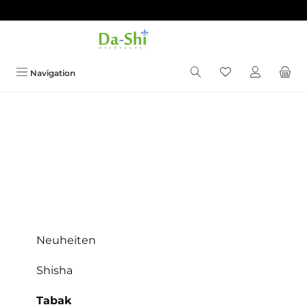
Zum Hauptinhalt springen
Du hast 0 Produkt
Navigation
Neuheiten
Shisha
Tabak