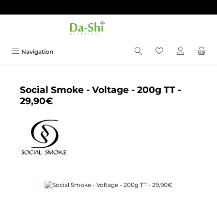
Zum Hauptinhalt springen
Du hast 0 Produkt
Navigation
Social Smoke - Voltage - 200g TT -
29,90€
Bildergalerie überspringen