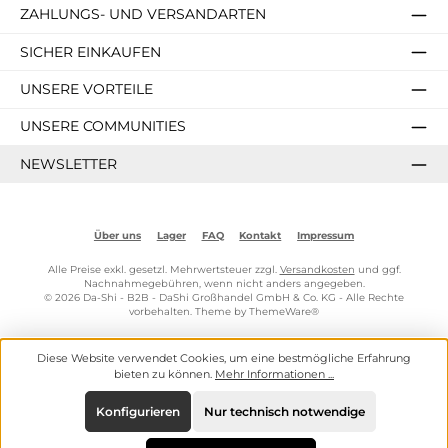
ZAHLUNGS- UND VERSANDARTEN
SICHER EINKAUFEN
UNSERE VORTEILE
UNSERE COMMUNITIES
NEWSLETTER
Über uns
Lager
FAQ
Kontakt
Impressum
Alle Preise exkl. gesetzl. Mehrwertsteuer zzgl.
Versandkosten
und ggf.
Nachnahmegebühren, wenn nicht anders angegeben.
© 2026 Da-Shi - B2B - DaShi Großhandel GmbH & Co. KG - Alle Rechte
vorbehalten. Theme by
ThemeWare®
Diese Website verwendet Cookies, um eine bestmögliche Erfahrung
bieten zu können.
Mehr Informationen ...
Konfigurieren
Nur technisch notwendige