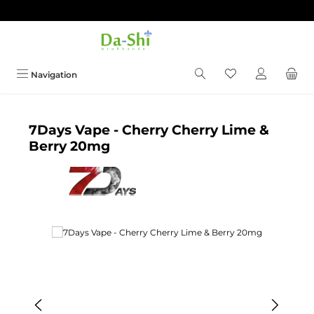
Zum Hauptinhalt springen
Du hast 0 Produkt
Navigation
7Days Vape - Cherry Cherry Lime &
Berry 20mg
Bildergalerie überspringen