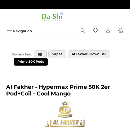
Zum Hauptinhalt springen
Du hast 0 Produkt
Navigation
Vapes
Al Fakher Crown Bar
Sie sind hier:
Prime 50K Pods
Al Fakher - Hypermax Prime 50K 2er
Pod+Coil - Cool Mango