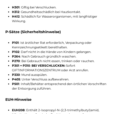
H301
: Giftig bei Verschlucken.
H312
: Gesundheitsschädlich bei Hautkontakt.
H412
: Schädlich für Wasserorganismen, mit langfristiger
Wirkung.
P-Sätze (Sicherheitshinweise)
P101
: Ist ärztlicher Rat erforderlich, Verpackung oder
Kennzeichnungsetikett bereithalten.
P102
: Darf nicht in die Hände von Kindern gelangen.
P264
: Nach Gebrauch gründlich waschen.
P270
: Bei Gebrauch nicht essen, trinken oder rauchen.
P301 + P310
:
BEI VERSCHLUCKEN:
Sofort
GIFTINFORMATIONSZENTRUM oder Arzt anrufen.
P330
: Mund ausspülen.
P405
: Unter Verschluss aufbewahren.
P501
: Inhalt/Behälter entsprechend den örtlichen Vorschriften
der Entsorgung zuführen.
EUH-Hinweise
EUH208
: Enthält 2-Isopropyl-N-(2,3-trimethylbutyl)amid,