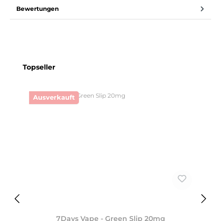
Bewertungen
Produktgalerie überspringen
Topseller
Ausverkauft
7Days Vape - Green Slip 20mg