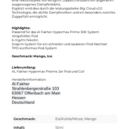
eine Nikotinstärke von 6mg/ml. Dadurch entsteht ein angenehm
ausgewogenes Dampferlebnis.
Ergänzt wird dies durch die leistungsstarke Big Cloud v2.0
Technologie, die dichte Dampfwolken und ein besonders weiches
Zuggefühl ermöglicht.
Highlights:
Passend für das Al Fakher Hypermax Prime 50K System
Vorgefüllter Pod
6 mg/ml Nikotin
Snap-In-System für ein schnellen und sauberen Pod-Wechsel
TPD-konformes Pod-System
Geschmack: Mango, Ice
Lieferumfang:
AL Fakher Hypermax Prieme 2er Pod und Coil
Herstellerinformation:
Al-Fakher
Strahlenbergerstraße 103
63067 Offenbach am Main
Hessen
Deutschland
Geschmack:
Eis/Kühle/Minze, Mango
Inhalt:
10ml