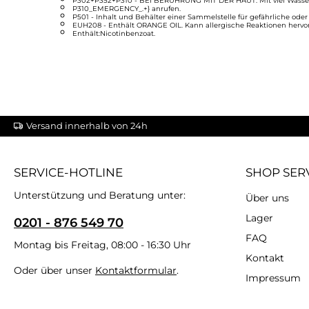
P302+P352+P310 - BEI BERÜHRUNG MIT DER HAUT: Mit viel Wasser 
P310_EMERGENCY_.+} anrufen.
P501 - Inhalt und Behälter einer Sammelstelle für gefährliche oder
EUH208 - Enthält ORANGE OIL. Kann allergische Reaktionen hervor
Enthält:Nicotinbenzoat.
Versand innerhalb von 24h
SERVICE-HOTLINE
SHOP SER
Unterstützung und Beratung unter:
Über uns
Lager
0201 - 876 549 70
FAQ
Montag bis Freitag, 08:00 - 16:30 Uhr
Kontakt
Oder über unser
Kontaktformular
.
Impressum