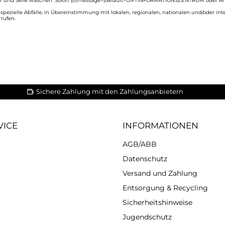
und Seife waschen. Sofort {0|message=|default=GIFTINFORMATIONSZENTRUM oder Arzt|
 spezielle Abfälle, in Übereinstimmung mit lokalen, regionalen, nationalen und/oder int
rufen.
Sichere Zahlung mit den Zahlungsanbietern
VICE
INFORMATIONEN
AGB/ABB
Datenschutz
Versand und Zahlung
Entsorgung & Recycling
Sicherheitshinweise
Jugendschutz