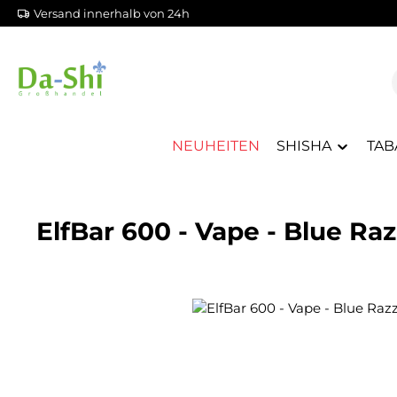
Versand innerhalb von 24h
m Hauptinhalt springen
Zur Suche springen
Zur Hauptnavigation springen
NEUHEITEN
SHISHA
TAB
ElfBar 600 - Vape - Blue 
Bildergalerie überspringen