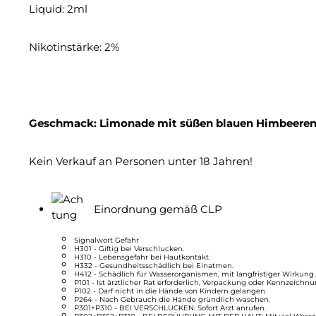
Liquid: 2ml
Nikotinstärke: 2%
Geschmack: Limonade mit süßen blauen Himbeeren 
Kein Verkauf an Personen unter 18 Jahren!
Einordnung gemäß CLP
Signalwort Gefahr
H301 - Giftig bei Verschlucken.
H310 - Lebensgefahr bei Hautkontakt.
H332 - Gesundheitsschädlich bei Einatmen.
H412 - Schädlich für Wasserorganismen, mit langfristiger Wirkung.
P101 - Ist ärztlicher Rat erforderlich, Verpackung oder Kennzeichnu
P102 - Darf nicht in die Hände von Kindern gelangen.
P264 - Nach Gebrauch die Hände gründlich waschen.
P301+P310 - BEI VERSCHLUCKEN: Sofort Arzt anrufen.