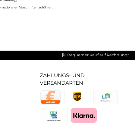
filter=^(_)?
ernationalen Vorschriften zuführen.
Bequemer Kauf auf Rechnung*
ZAHLUNGS- UND
VERSANDARTEN
UPS Standard
Abholung im Lager
Vorkasse
Zahlung bei Abholung (Lager)
Pay with Klarna