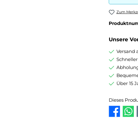
Zum Merkze
Produktnu
Unsere Vor
Versand 
Schnelle
Abholung
Bequemer
Über 15 J
Dieses Prod