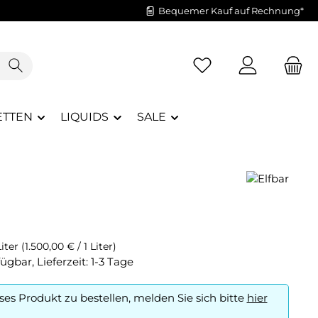
Bequemer Kauf auf Rechnung*
Du hast 0 Produkte a
ETTEN
LIQUIDS
SALE
Liter
(1.500,00 € / 1 Liter)
ügbar, Lieferzeit: 1-3 Tage
es Produkt zu bestellen, melden Sie sich bitte
hier