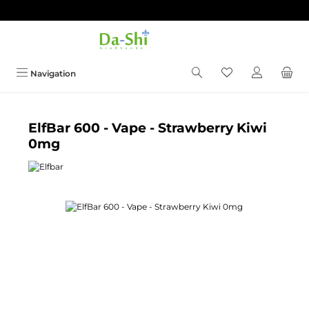
Zum Hauptinhalt springen
Du hast 0 Produkt
Navigation
ElfBar 600 - Vape - Strawberry Kiwi
0mg
Bildergalerie überspringen