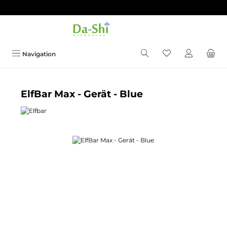
Zum Hauptinhalt springen
Du hast 0 Produkt
Navigation
ElfBar Max - Gerät - Blue
Bildergalerie überspringen