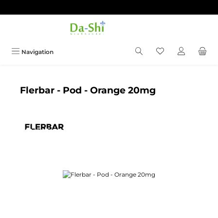
Zum Hauptinhalt springen
Du hast 0 Produkt
Navigation
Flerbar - Pod - Orange 20mg
Bildergalerie überspringen