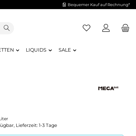
Bequemer Kauf auf Rechnung*
Du hast 0 Produkte a
ETTEN
LIQUIDS
SALE
iter
ügbar, Lieferzeit: 1-3 Tage