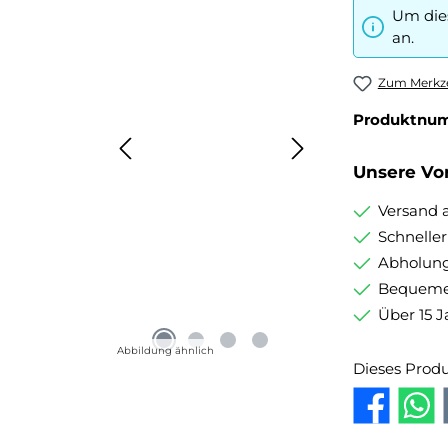
Um dies
an.
Zum Merkze
Produktnu
Unsere Vor
Versand 
Schnelle
Abholung
Bequemer
Über 15 J
Abbildung ähnlich
Dieses Prod